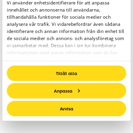
Vi använder enhetsidentifierare för att anpassa
innehållet och annonserna till användarna,
tillhandahålla funktioner för sociala medier och
analysera vår trafik. Vi vidarebefordrar även sådana
identifierare och annan information från din enhet till
MODE
de sociala medier och annons- och analysföretag som
Basic You: herr
vi samarbetar med. Dessa kan i sin tur kombinera
informationen med annan information som du har
Utforska kampanjen
tillhandahållit eller som de har samlat in när du har
använt deras tjänster.
Tillåt alla
Anpassa
Avvisa