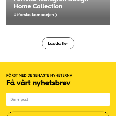
Home Collection
Utforska kampanjen
Ladda fler
Footer
FÖRST MED DE SENASTE NYHETERNA
Få vårt nyhetsbrev
E-
post