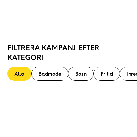
Se sortiment
FILTRERA KAMPANJ EFTER
KATEGORI
Alla
Badmode
Barn
Fritid
Inre