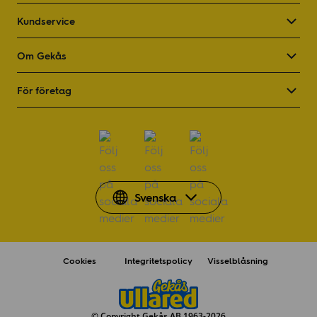
Kundservice
Om Gekås
För företag
Social länk
Social länk
Social länk
Svenska
Cookies
Integritetspolicy
Visselblåsning
© Copyright Gekås AB 1963-2026