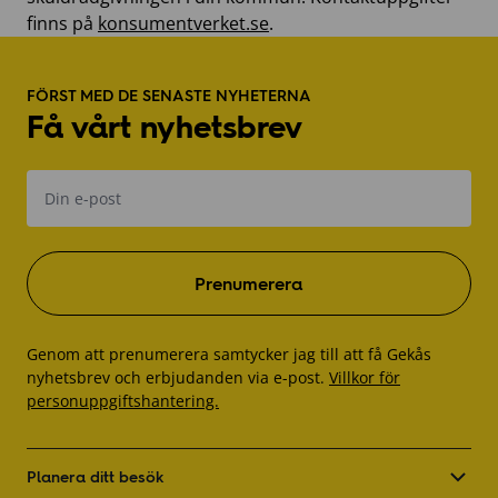
finns på
konsumentverket.se
.
Footer
FÖRST MED DE SENASTE NYHETERNA
Få vårt nyhetsbrev
E-
post
Genom att prenumerera samtycker jag till att få Gekås
nyhetsbrev och erbjudanden via e-post.
Villkor för
personuppgiftshantering.
Planera ditt besök