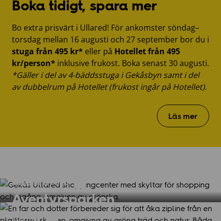
Boka tidigt, spara mer
Bo extra prisvärt i Ullared! För ankomster söndag–
torsdag mellan 16 augusti och 27 september bor du i
stuga från 495 kr*
eller på
Hotellet från 495
kr/person*
inklusive frukost. Boka senast 30 augusti.
*Gäller i del av 4-bäddsstuga i Gekåsbyn samt i del
av dubbelrum på Hotellet (frukost ingår på Hotellet).
ALLT FÖR SKOLSTARTEN!
Kläder, väskor och praktiska
SHOPPINGTIPS!
Läs mer
Första hemmet börjar här
prylar
Se sortiment
Se sortiment
SHOPPINGNÄRA BOENDE
Shoppinglängorna
Läs mer & boka
NYHET!
Äventyrsparken
Läs mer