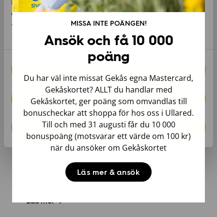
identifierare och annan information från din enhet till
de sociala medier och annons- och analysföretag som
MISSA INTE POÄNGEN!
vi samarbetar med. Dessa kan i sin tur kombinera
Ansök och få 10 000
informationen med annan information som du har
tillhandahållit eller som de har samlat in när du har
poäng
använt deras tjänster.
Tillåt alla
GLASÖGONFABRIKEN
Du har väl inte missat Gekås egna Mastercard,
Leverans samma dag
Gekåskortet? ALLT du handlar med
Anpassa
Gekåskortet, ger poäng som omvandlas till
Glasögonfabriken har en unik verksamhet
bonuscheckar att shoppa för hos oss i Ullared.
där tillverkning, slipning och leverans av
Till och med 31 augusti får du 10 000
Avvisa
glasögon sker på plats i butiken - samma
bonuspoäng (motsvarar ett värde om 100 kr)
dag. Konceptet med att leverera glasögon på
när du ansöker om Gekåskortet
bara några timmar, till låga priser och till
samma höga och jämna kvalité som en
Läs mer & ansök
traditionell optiker, är helt unikt i Sverige.
Läs mer